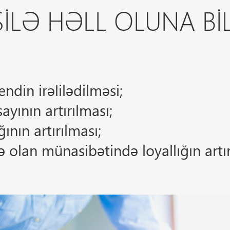
ILƏ HƏLL OLUNA BI
:
ndin irəlilədilməsi;
sayının artırılması;
nın artırılması;
 olan münasibətində loyallığın artır