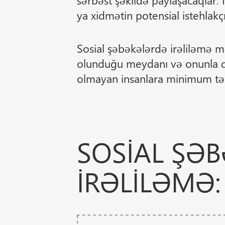
sərbəst şəkildə paylaşacaqlar.
ya xidmətin potensial istehlakç
Sosial şəbəkələrdə irəliləmə m
olunduğu meydanı və onunla d
olmayan insanlara minimum təsi
SOSIAL ŞƏ
IRƏLILƏMƏ: