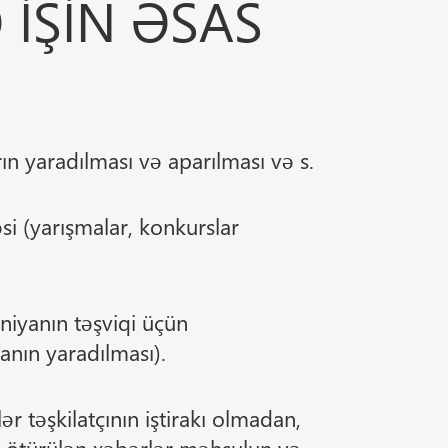
 IŞIN ƏSAS
rın yaradılması və aparılması və s.
si (yarışmalar, konkurslar
aniyanın təşviqi üçün
anın yaradılması).
r təşkilatçının iştirakı olmadan,