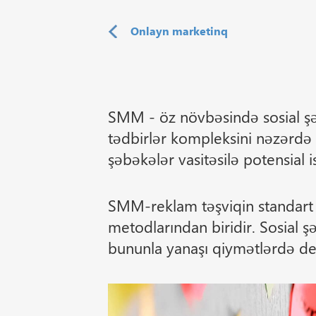
Onlayn marketinq
SMM - öz növbəsində sosial şəb
tədbirlər kompleksini nəzərdə 
şəbəkələr vasitəsilə potensial is
SMM-reklam təşviqin standart 
metodlarından biridir. Sosial ş
bununla yanaşı qiymətlərdə de