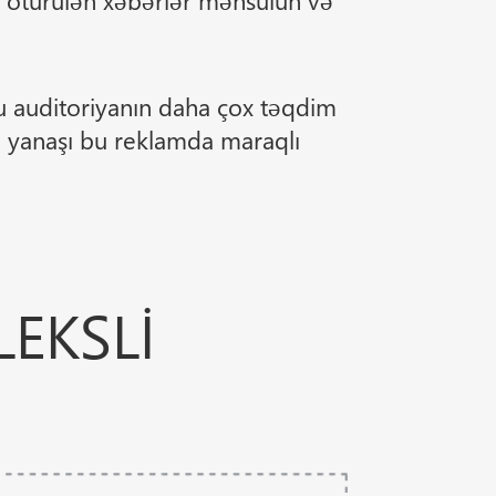
lə ötürülən xəbərlər məhsulun və
bu auditoriyanın daha çox təqdim
 yanaşı bu reklamda maraqlı
EKSLI