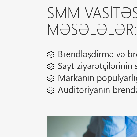
SMM VASITƏS
MƏSƏLƏLƏR
Brendləşdirmə və bre
Sayt ziyarətçilərinin 
Markanın populyarlığı
Auditoriyanın brendə