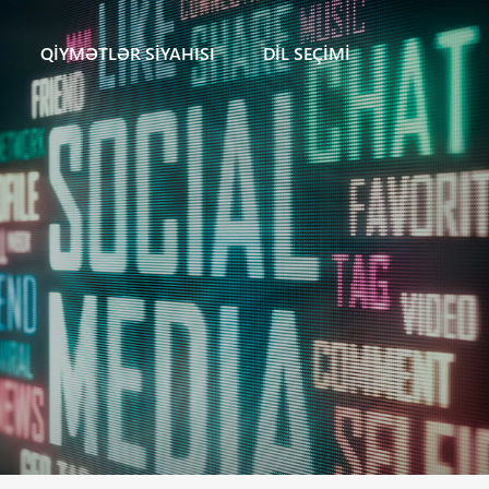
QIYMƏTLƏR SIYAHISI
DIL SEÇIMI