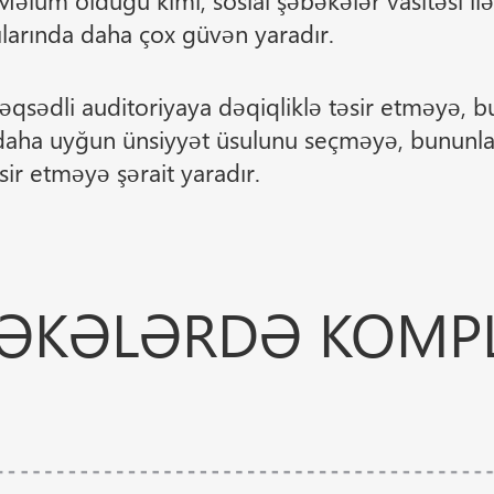
 Məlum olduğu kimi, sosial şəbəkələr vasitəsi i
ılarında daha çox güvən yaradır.
əqsədli auditoriyaya dəqiqliklə təsir etməyə, 
aha uyğun ünsiyyət üsulunu seçməyə, bununla
r etməyə şərait yaradır.
BƏKƏLƏRDƏ KOMPL