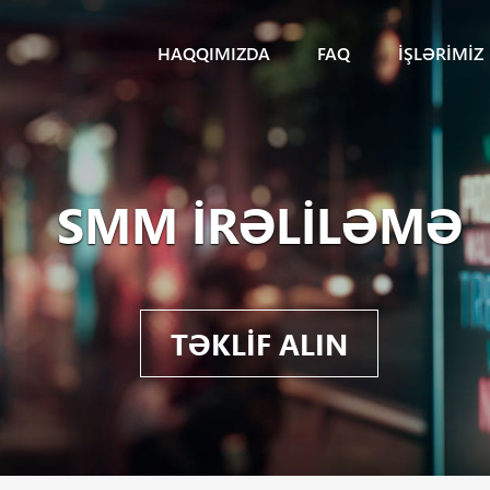
HAQQIMIZDA
FAQ
İŞLƏRIMIZ
SMM IRƏLILƏMƏ
TƏKLIF ALIN