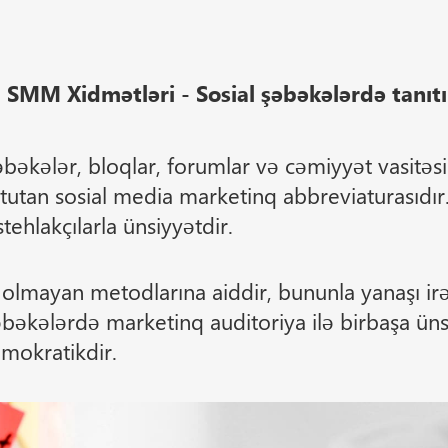
SMM Xidmətləri - Sosial şəbəkələrdə tanıt
əkələr, bloqlar, forumlar və cəmiyyət vasitəsi
tutan sosial media marketinq abbreviaturasıdır.
tehlakçılarla ünsiyyətdir.
olmayan metodlarına aiddir, bununla yanaşı irə
əbəkələrdə marketinq auditoriya ilə birbaşa üns
mokratikdir.