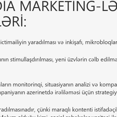
IA MARKETING-LƏ
ƏRI:
ictimailiyin yaradılması və inkişafı, mikrobloqla
nın stimullaşdırılması, yeni üzvlərin cəlb edilmə
aların monitorinqi, situasiyanın analizi və komp
paniyanın azerinetdə irəliləməsi üçün strategiy
dılmasınadır, çünki maraqlı kontenti istifadəçilə