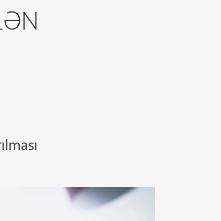
LƏN
ılması