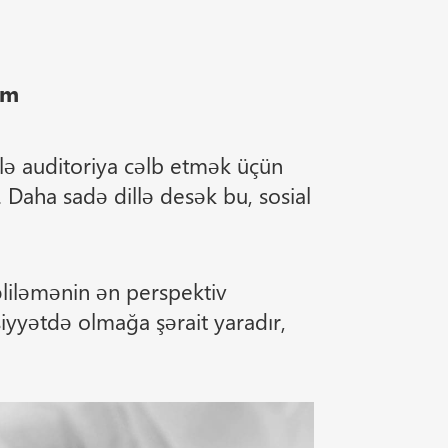
ım
lə auditoriya cəlb etmək üçün
 Daha sadə dillə desək bu, sosial
liləmənin ən perspektiv
iyyətdə olmağa şərait yaradır,