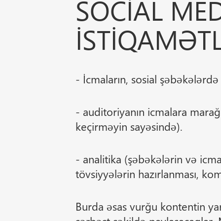
SOCIAL MED
ISTIQAMƏTL
- İcmaların, sosial şəbəkələrdə 
- auditoriyanın icmalara marağı
keçirməyin sayəsində).
- analitika (şəbəkələrin və icm
tövsiyyələrin hazırlanması, kom
Burda əsas vurğu kontentin yara