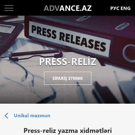
ADV
ANCE.AZ
РУС
ENG
PRESS-RELIZ
SIFARIŞ ETMƏK
Unikal məzmun
Press-reliz yazma xidmətləri