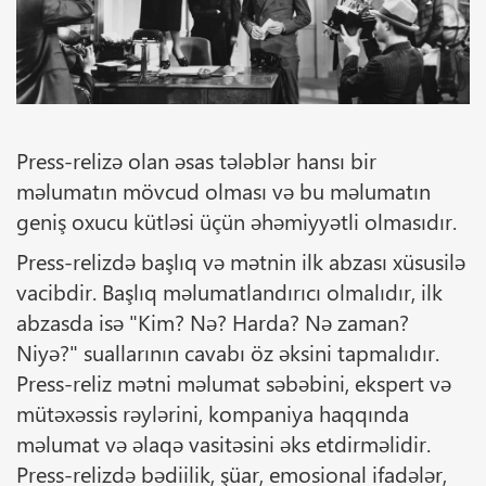
Press-relizə olan əsas tələblər hansı bir
məlumatın mövcud olması və bu məlumatın
geniş oxucu kütləsi üçün əhəmiyyətli olmasıdır.
Press-relizdə başlıq və mətnin ilk abzası xüsusilə
vacibdir. Başlıq məlumatlandırıcı olmalıdır, ilk
abzasda isə "Kim? Nə? Harda? Nə zaman?
Niyə?" suallarının cavabı öz əksini tapmalıdır.
Press-reliz mətni məlumat səbəbini, ekspert və
mütəxəssis rəylərini, kompaniya haqqında
məlumat və əlaqə vasitəsini əks etdirməlidir.
Press-relizdə bədiilik, şüar, emosional ifadələr,