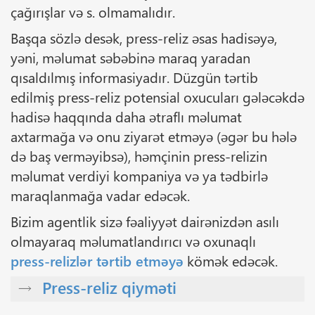
çağırışlar və s. olmamalıdır.
Başqa sözlə desək, press-reliz əsas hadisəyə,
yəni, məlumat səbəbinə maraq yaradan
qısaldılmış informasiyadır. Düzgün tərtib
edilmiş press-reliz potensial oxucuları gələcəkdə
hadisə haqqında daha ətraflı məlumat
axtarmağa və onu ziyarət etməyə (əgər bu hələ
də baş verməyibsə), həmçinin press-relizin
məlumat verdiyi kompaniya və ya tədbirlə
maraqlanmağa vadar edəcək.
Bizim agentlik sizə fəaliyyət dairənizdən asılı
olmayaraq məlumatlandırıcı və oxunaqlı
press-relizlər tərtib etməyə
kömək edəcək.
Press-reliz qiyməti