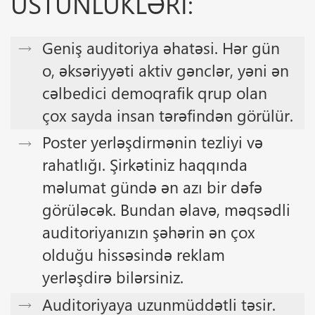
ÜSTÜNLÜKLƏRI:
Geniş auditoriya əhatəsi. Hər gün
o, əksəriyyəti aktiv gənclər, yəni ən
cəlbedici demoqrafik qrup olan
çox sayda insan tərəfindən görülür.
Poster yerləşdirmənin tezliyi və
rahatlığı. Şirkətiniz haqqında
məlumat gündə ən azı bir dəfə
görüləcək. Bundan əlavə, məqsədli
auditoriyanızın şəhərin ən çox
olduğu hissəsində reklam
yerləşdirə bilərsiniz.
Auditoriyaya uzunmüddətli təsir.