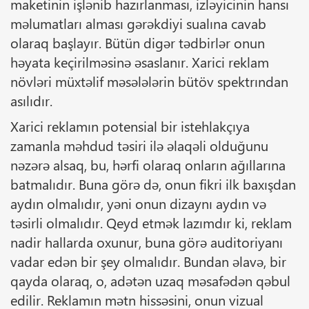
maketinin işlənib hazırlanması, izləyicinin hansı
məlumatları alması gərəkdiyi sualına cavab
olaraq başlayır. Bütün digər tədbirlər onun
həyata keçirilməsinə əsaslanır. Xarici reklam
növləri müxtəlif məsələlərin bütöv spektrından
asılıdır.
Xarici reklamın potensial bir istehlakçıya
zamanla məhdud təsiri ilə əlaqəli olduğunu
nəzərə alsaq, bu, hərfi olaraq onların ağıllarına
batmalıdır. Buna görə də, onun fikri ilk baxışdan
aydın olmalıdır, yəni onun dizaynı aydın və
təsirli olmalıdır. Qeyd etmək lazımdır ki, reklam
nadir hallarda oxunur, buna görə auditoriyanı
vadar edən bir şey olmalıdır. Bundan əlavə, bir
qayda olaraq, o, adətən uzaq məsafədən qəbul
edilir. Reklamın mətn hissəsini, onun vizual