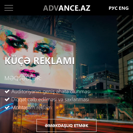
ADV
ANCE.AZ
РУС
ENG
KÜÇƏ REKLAMI
MƏQSƏDLƏR:
Auditoriyanın geniş əhatə olunması
Diqqət cəlb edilməsi və saxlanması
Möhtəşəm reklam
ƏMƏKDAŞLIQ ETMƏK