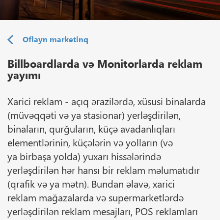
Oflayn marketinq
Billboardlarda və Monitorlarda reklam
yayımı
Xarici reklam - açıq ərazilərdə, xüsusi binalarda
(müvəqqəti və ya stasionar) yerləşdirilən,
binaların, qurğuların, küçə avadanlıqları
elementlərinin, küçələrin və yolların (və
ya birbaşa yolda) yuxarı hissələrində
yerləşdirilən hər hansı bir reklam məlumatıdır
(qrafik və ya mətn). Bundan əlavə, xarici
reklam mağazalarda və supermarketlərdə
yerləşdirilən reklam mesajları, POS reklamları