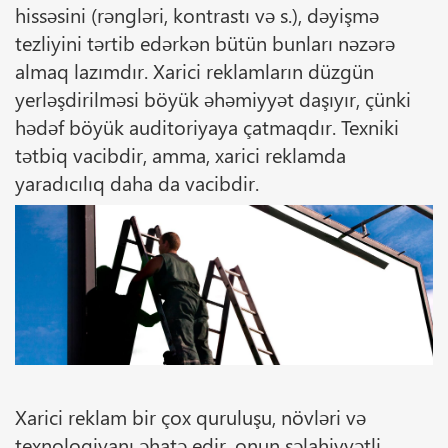
hissəsini (rəngləri, kontrastı və s.), dəyişmə
tezliyini tərtib edərkən bütün bunları nəzərə
almaq lazımdır. Xarici reklamların düzgün
yerləşdirilməsi böyük əhəmiyyət daşıyır, çünki
hədəf böyük auditoriyaya çatmaqdır. Texniki
tətbiq vacibdir, amma, xarici reklamda
yaradıcılıq daha da vacibdir.
Xarici reklam bir çox quruluşu, növləri və
texnologiyanı əhatə edir, onun səlahiyyətli