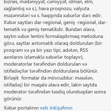
biznes, mədəniyyət, cəmiyyət, idman, elm,
sağlamlıq və s.), hava proqnozu, valyuta
məzənnələri və s. haqqında xəbərlər dərc edir.
Xəbər saytları dar-regional, geniş -regional, dar-
tematik və geniş-tematikdir. Bundan əlavə,
saytın xəbər lentini formalaşdırmaq metoduna
görə, saytlar avtomatik olaraq doldurulan (bir
proqram və ya bir yazı tipi, adətən, RSS
axınlarını izləməklə xəbərlər toplayır),
moderatorlar tərəfindən doldurulan və
istifadəçilər tərəfindən doldurulana bölünür.
Birləşik formalar da mövcuddur: məsələn,
istifadəçi bir məqalə əlavə edir, lakin saytda
moderator tərəfindən təsdiq olunduqdan sonra
görünür.
Xəbər portalının
veb inkişafının