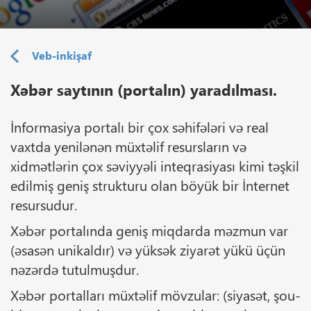
Veb-inkişaf
Xəbər saytının (portalın) yaradılması.
İnformasiya portalı bir çox səhifələri və real
vaxtda yenilənən müxtəlif resursların və
xidmətlərin çox səviyyəli inteqrasiyası kimi təşkil
edilmiş geniş strukturu olan böyük bir İnternet
resursudur.
Xəbər portalında geniş miqdarda məzmun var
(əsasən unikaldır) və yüksək ziyarət yükü üçün
nəzərdə tutulmuşdur.
Xəbər portalları müxtəlif mövzular: (siyasət, şou-