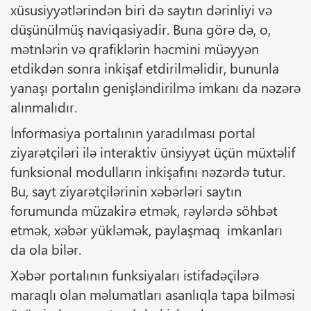
xüsusiyyətlərindən biri də saytın dərinliyi və
düşünülmüş naviqasiyadir. Buna görə də, o,
mətnlərin və qrafiklərin həcmini müəyyən
etdikdən sonra inkişaf etdirilməlidir, bununla
yanaşı portalın genişləndirilmə imkanı da nəzərə
alınmalıdır.
İnformasiya portalının yaradılması portal
ziyarətçiləri ilə interaktiv ünsiyyət üçün müxtəlif
funksional modulların inkişafını nəzərdə tutur.
Bu, sayt ziyarətçilərinin xəbərləri saytın
forumunda müzakirə etmək, rəylərdə söhbət
etmək, xəbər yükləmək, paylaşmaq imkanları
da ola bilər.
Xəbər portalının funksiyaları istifadəçilərə
maraqlı olan məlumatları asanlıqla tapa bilməsi