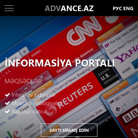
ADV
ANCE.AZ
РУС
ENG
İNFORMASIYA PORTALI
MƏQSƏDLƏR:
İnteraktiv xidmətlər
Müasir texnologiyalar
Rəqibsiz nəticə
SAYTI SIFARIŞ EDIN