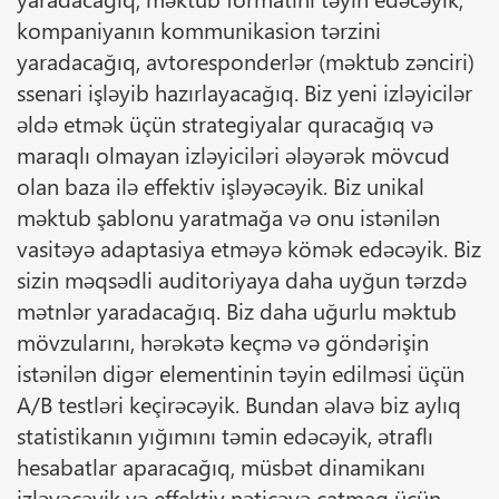
kompaniyanın kommunikasion tərzini
yaradacağıq, avtoresponderlər (məktub zənciri)
ssenari işləyib hazırlayacağıq. Biz yeni izləyicilər
əldə etmək üçün strategiyalar quracağıq və
maraqlı olmayan izləyiciləri ələyərək mövcud
olan baza ilə effektiv işləyəcəyik. Biz unikal
məktub şablonu yaratmağa və onu istənilən
vasitəyə adaptasiya etməyə kömək edəcəyik. Biz
sizin məqsədli auditoriyaya daha uyğun tərzdə
mətnlər yaradacağıq. Biz daha uğurlu məktub
mövzularını, hərəkətə keçmə və göndərişin
istənilən digər elementinin təyin edilməsi üçün
A/B testləri keçirəcəyik. Bundan əlavə biz aylıq
statistikanın yığımını təmin edəcəyik, ətraflı
hesabatlar aparacağıq, müsbət dinamikanı
izləyəcəyik və effektiv nəticəyə çatmaq üçün