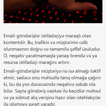
Email-göndərişlər istifadəçiyə maraqlı olan
kontentdir. Bu, trafikin və müştərinin cəlb
olunmasının doğru və tamamilə şəffaf üsuludur.
O, neqativ yaratmamaqla yanaşı brendə və ya
resursa istifadəçi marağını artırır.
Email-göndərişlər müştəriyə nə isə almağı təklif
etmir, sadəcə onu məhsulla tanış olmağa çağırır
ki, bu da yox dərəcəsində neqativə səbəb ola
bilər. Sayta göndəriş vasitəsi ilə keçidlər məhsul
və ya xidmət alış verişinə hazır olan istehlakçılar
ilə işləməyə şərait yaradır.