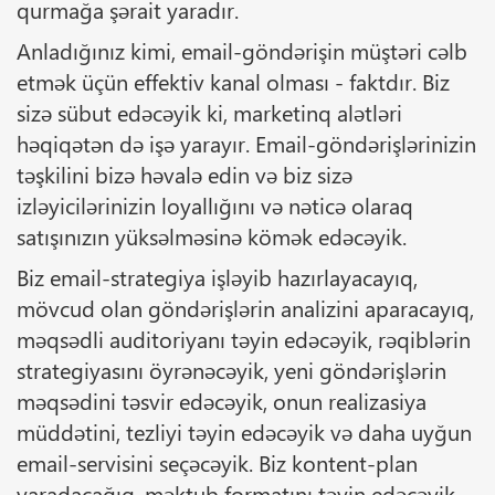
qurmağa şərait yaradır.
Anladığınız kimi, email-göndərişin müştəri cəlb
etmək üçün effektiv kanal olması - faktdır. Biz
sizə sübut edəcəyik ki, marketinq alətləri
həqiqətən də işə yarayır. Email-göndərişlərinizin
təşkilini bizə həvalə edin və biz sizə
izləyicilərinizin loyallığını və nəticə olaraq
satışınızın yüksəlməsinə kömək edəcəyik.
Biz email-strategiya işləyib hazırlayacayıq,
mövcud olan göndərişlərin analizini aparacayıq,
məqsədli auditoriyanı təyin edəcəyik, rəqiblərin
strategiyasını öyrənəcəyik, yeni göndərişlərin
məqsədini təsvir edəcəyik, onun realizasiya
müddətini, tezliyi təyin edəcəyik və daha uyğun
email-servisini seçəcəyik. Biz kontent-plan
yaradacağıq, məktub formatını təyin edəcəyik,