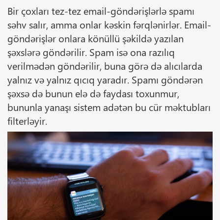
Bir çoxları tez-tez email-göndərişlərlə spamı
səhv salır, amma onlar kəskin fərqlənirlər. Email-
göndərişlər onlara könüllü şəkildə yazılan
şəxslərə göndərilir. Spam isə ona razılıq
verilmədən göndərilir, buna görə də alıcılarda
yalnız və yalnız qıcıq yaradır. Spamı göndərən
şəxsə də bunun elə də faydası toxunmur,
bununla yanaşı sistem adətən bu cür məktubları
filterləyir.