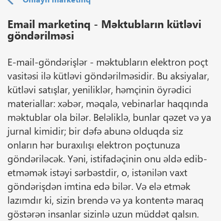
Email marketinq - Məktubların kütləvi
göndərilməsi
E-mail-göndərişlər - məktubların elektron poçt
vasitəsi ilə kütləvi göndərilməsidir. Bu aksiyalar,
kütləvi satışlar, yeniliklər, həmçinin öyrədici
materiallar: xəbər, məqalə, vebinarlar haqqında
məktublar ola bilər. Beləliklə, bunlar qəzet və ya
jurnal kimidir; bir dəfə abunə olduqda siz
onların hər buraxılışı elektron poçtunuza
göndəriləcək. Yəni, istifadəçinin onu əldə edib-
etməmək istəyi sərbəstdir, o, istənilən vaxt
göndərişdən imtina edə bilər. Və elə etmək
lazımdır ki, sizin brendə və ya kontentə maraq
göstərən insanlar sizinlə uzun müddət qalsın.