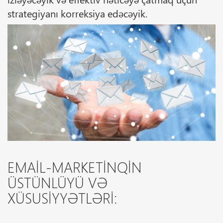
strategiyanı korreksiya edəcəyik.
EMAIL-MARKETINQIN
ÜSTÜNLÜYÜ VƏ
XÜSUSIYYƏTLƏRI: