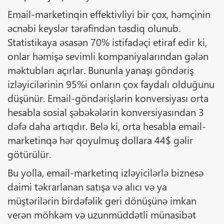
Email-marketinqin effektivliyi bir çox, həmçinin
əcnəbi keyslər tərəfindən təsdiq olunub.
Statistikaya əsasən 70% istifadəçi etiraf edir ki,
onlar həmişə sevimli kompaniyalarından gələn
məktubları açırlar. Bununla yanaşı göndəriş
izləyicilərinin 95%i onların çox faydalı olduğunu
düşünür. Email-göndərişlərin konversiyası orta
hesabla sosial şəbəkələrin konversiyasından 3
dəfə daha artıqdır. Belə ki, orta hesabla email-
marketinqə hər qoyulmuş dollara 44$ gəlir
götürülür.
Bu yolla, email-marketinq izləyicilərlə biznesə
daimi təkrarlanan satışa və alıcı və ya
müştərilərin birdəfəlik geri dönüşünə imkan
verən möhkəm və uzunmüddətli münasibət