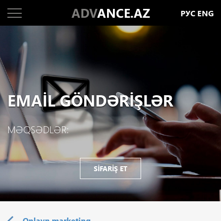
ADV
ANCE.AZ
РУС
ENG
EMAIL GÖNDƏRIŞLƏR
MƏQSƏDLƏR:
SIFARIŞ ET
Onlayn marketinq