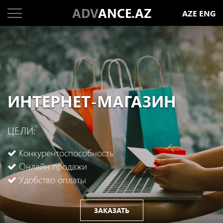
ADV
ANCE.AZ
AZE
ENG
ИНТЕРНЕТ-МАГАЗИН
ЦЕЛИ:
Конкурентоспособность
Онлайн продажи
Удобство оплаты
ЗАКАЗАТЬ