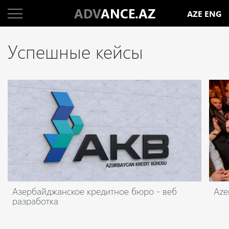
ADV
ANCE.AZ
AZE
ENG
Успешные кейсы
Азербайджанское кредитное бюро - веб
Aze
разработка