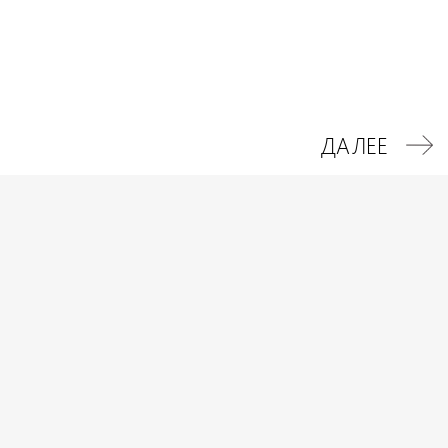
Повышение конверсии
Увеличение продаж
ДАЛЕЕ
ADVANCE AZERBAIJAN
Узнайте первым о всех трендах маркетинга. Подписка на новости.